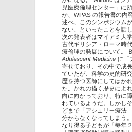
かになる。 Wilfond 
児医療倫理センター」に
か、WPAS の報告書の
述べ、このシンポジウム
ない、といったことを話
次の発表者はマイアミ大学小児科
古代ギリシア・ローマ時
療倫理の発展について。 Br
Adolescent Medicine
に「
寄せており、その中で成
ていたが、科学の史的研
歴を持つ医師にしてはか
た。かれの描く歴史によ
向に向かっており、特に
れているようだ。しかし
どまで「アシュリー療法
分からなくなってしまう。事
なり得る子どもが「毎年