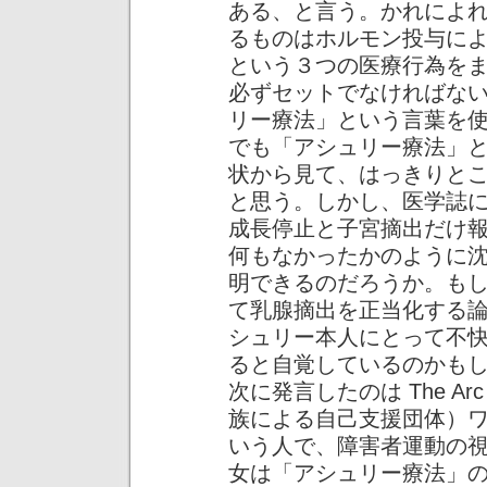
ある、と言う。かれによ
るものはホルモン投与に
という３つの医療行為を
必ずセットでなければな
リー療法」という言葉を
でも「アシュリー療法」
状から見て、はっきりと
と思う。しかし、医学誌に発
成長停止と子宮摘出だけ
何もなかったかのように
明できるのだろうか。も
て乳腺摘出を正当化する
シュリー本人にとって不
ると自覚しているのかも
次に発言したのは The 
族による自己支援団体）ワシント
いう人で、障害者運動の
女は「アシュリー療法」