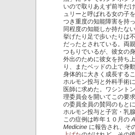
いので取りあえず前半だ
ュリーと呼ばれる女の子
つき重度の知能障害を持
同程度の知能しか持たな
挙げたり足で歩いたりは
だったとされている。両
つもりでいるが、彼女の
外出のために彼女を持ち
り、またベッドの上で身
身体的に大きく成長する
ホルモン投与と外科手術
医師に求めた。ワシント
理委員会を開いてこの要
の委員全員の賛同のもと
ホルモン投与と子宮・乳
この症例は昨年１０月の
A
Medicine
に報告され、そ
上げた
のだけれど、その