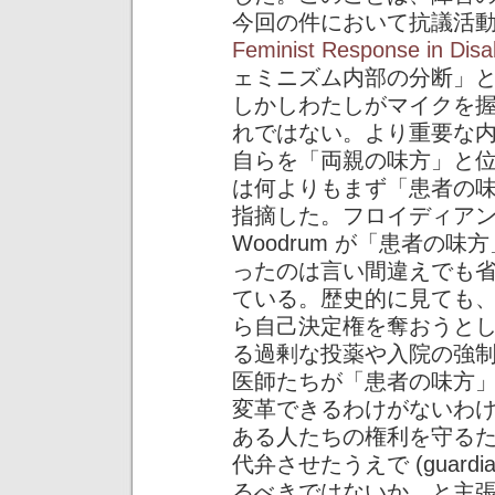
今回の件において抗議活
Feminist Response in Disab
ェミニズム内部の分断」
しかしわたしがマイクを
れではない。より重要な内容
自らを「両親の味方」と
は何よりもまず「患者の
指摘した。フロイディア
Woodrum が「患者の
ったのは言い間違えでも
ている。歴史的に見ても
ら自己決定権を奪おうと
る過剰な投薬や入院の強
医師たちが「患者の味方
変革できるわけがないわ
ある人たちの権利を守る
代弁させたうえで (guardia
るべきではないか、と主