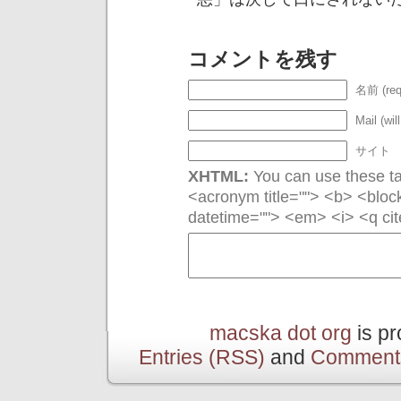
コメントを残す
名前 (req
Mail (wil
サイト
XHTML:
You can use these tag
<acronym title=""> <b> <bloc
datetime=""> <em> <i> <q cit
macska dot org
is p
Entries (RSS)
and
Comment