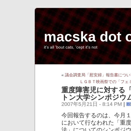
macska dot 
it's all 'bout cats, 'cept it's not
«
議会調査局「慰安婦」報告書につい
ＬＧＢＴ映画祭での「フェ
重度障害児に対する
トン大学シンポジウ
2007年5月21日 - 8:14 PM
|
今回報告するのは、今月
において行なわれた「重
法」についてのシンポジ