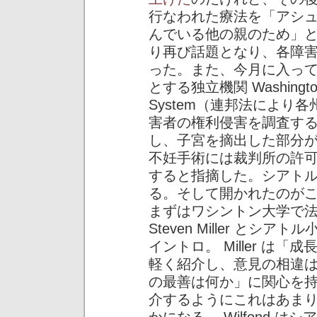
行なわれた療法を「アシ
んでいる他の親のため」
り再び話題となり、各障
った。また、今月に入っ
とする独立機関 Washington P
System（連邦法により
害者の権利侵害を調査す
し、子宮を摘出した部分
不妊手術には裁判所の許
すると指摘した。シアト
る。そして開かれたのが
まずはワシントン大学で法学
Steven Miller とシアトル
イントロ。 Miller は
軽く紹介し、意見の相違
の最善は何か」に関心を
介するようにこれはあま