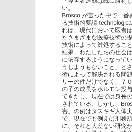
「障害者運動は既に勝利
い。
Brosco が言った中で
る技術的要請 technologic
れば、現代において医者
たさまざまな医療技術の
技術によって対処するこ
結果、わたしたちの社会
に依存するようになって
うしようもないこと」と
術によって解決される問
リーの件だけでなく、７
の子の成長をホルモン投
てきたし、現在では身長
されている。しかし、Bro
害」の例はタスキギ人体
で、現在でも例えば刑務
に、それと大差ない研究