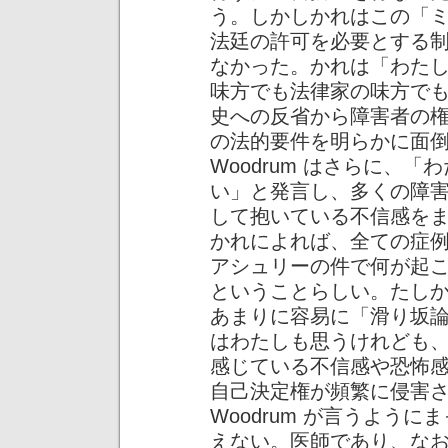
う。しかしかれはこの「
法廷の許可を必要とする
なかった。かれは「わた
味方でも法律家の味方で
史への反省から障害者の
の法的要件を明らかに面
Woodrum はさらに、
い」と発言し、多くの障
して抱いている不信感を
かれによれば、全ての症
アシュリーの件で何が起
ということらしい。たし
あまりに容易に「滑り坂
はわたしも思うけれども、この件
感じている不信感や恐怖
自己決定権が頻繁に侵害
Woodrum が言うよう
えない。医師であり、な