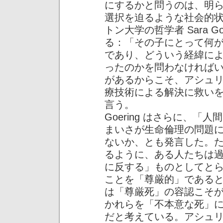
にするかと問うのは、明
選択を迫るような社会的
トン大学の哲学者 Sara G
る：「その子にとって何
であり、どういう経緯に
ったのかを問わなければ
があるからこそ、アシュ
療技術による解決に救い
言う。
Goering はさらに、
まいさが生命倫理の問題
ないか、とも発言した。
るように、ある人たちは
に反する」ものとしてと
ことを「尊厳的」である
は「尊厳死」の容認こそ
かれらを「不本意な死」
だと考えている。アシュ