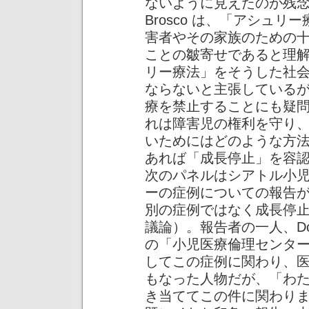
ないように見えたのが残
Brosco は、「アシュ
害者やその家族のための
ことの皺寄せであると理
リー療法」をそうした社
ならないと主張している
療を禁止することにも疑
れは障害児の権利を守り
いためにはどのような方
あれば「成長停止」を容
次のパネルはシアトル小
ーの症例についての報告
別の症例ではなく成長停
議論）。報告者の一人、Dou
の「小児医療倫理センタ
してこの症例に関わり、
もなった人物だが、「わ
き当ててこの件に関わり