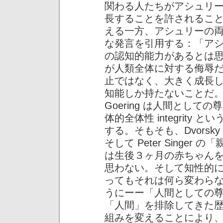
関わる人たちがアシュリ
長することを許されるこ
える一方、アシュリーの両親は 
な発言を引用する：「ア
の認知的能力があるとは
が人類全体に対する侮辱
止ではなく、大きく成長
知能しか持たないことだ
Goering は人間としての尊
体的全体性 integrit
する。そもそも、Dvors
そして Peter Singe
は生後３ヶ月の赤ちゃん
思わない。そして知性的
ってもそれは何ら変わら
うにーー「人間としての
「人間」を排除してきた
組みを変えることにより