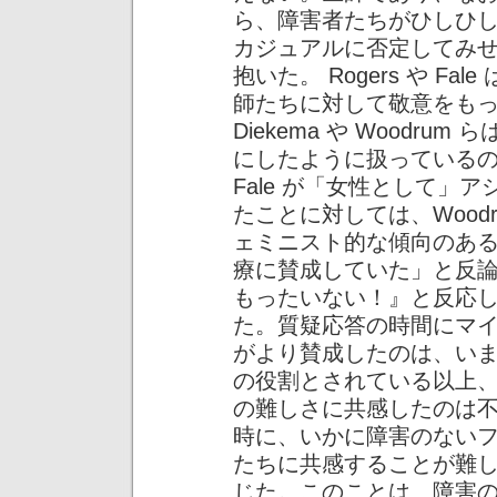
ら、障害者たちがひしひ
カジュアルに否定してみせる
抱いた。 Rogers や F
師たちに対して敬意をも
Diekema や Woodr
にしたように扱っている
Fale が「女性として」
たことに対しては、Wood
ェミニスト的な傾向のあ
療に賛成していた」と反
もったいない！』と反応
た。質疑応答の時間にマ
がより賛成したのは、い
の役割とされている以上
の難しさに共感したのは
時に、いかに障害のない
たちに共感することが難
じた。このことは、障害