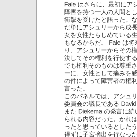
Fale はさらに、最初に
障害を持つ一人の人間と
衝撃を受けたと語った。
だ単にアシュリーから成
女を女性たらしめている
もなるからだ。 Fale 
り、アシュリーからその
決してその権利を行使す
でも権利そのものは尊重され
ーに、女性として痛みを
の件によって障害者の権
言った。
このパネルでは、アシュ
委員会の議長である David
また Diekema の発
られる内容だった。かれ
ったと思っているとした
得ずに子宮摘出を行なっ