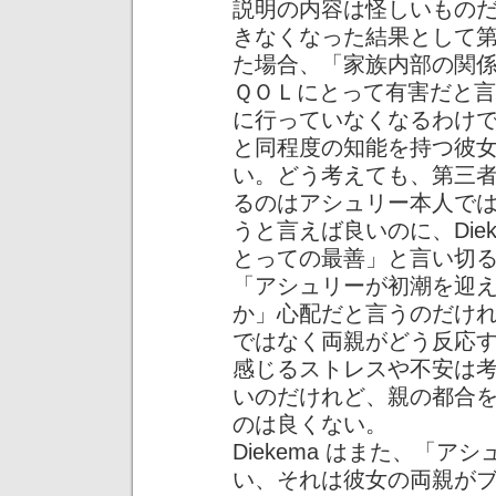
説明の内容は怪しいもの
きなくなった結果として
た場合、「家族内部の関
ＱＯＬにとって有害だと
に行っていなくなるわけ
と同程度の知能を持つ彼
い。どう考えても、第三
るのはアシュリー本人で
うと言えば良いのに、Die
とっての最善」と言い切
「アシュリーが初潮を迎
か」心配だと言うのだけ
ではなく両親がどう反応
感じるストレスや不安は
いのだけれど、親の都合
のは良くない。
Diekema はまた、「
い、それは彼女の両親が