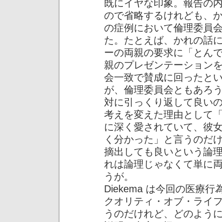
既にイヤな印象。報告の
ので省略するけれども、
の症例において倫理委員
た。たとえば、かれの話
ーの両親の要求に「とん
親のプレゼンテーション
会一致で賛成に回ったと
が、倫理委員会ともあろ
対に引っくり返して良いのか
考えを変えた理由として
に深く愛されていて、彼
く分かった」と言うのだ
摘出しても良いという論
れは論理じゃなくて単に
うが。
Diekema は今回の医
クオリティ・オブ・ライ
うのだけれど、どのよう