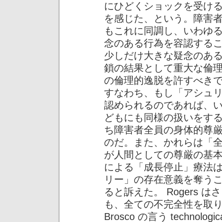
にひどくショックを受け
を感じた、という。障害者団体 Peo
もこれに同調し、いわゆ
念のある行為を容認する
少しだけ大きな疑念のあ
鎖の結果として重大な倫
の倫理的逸脱を許すべき
すなわち、もし「アシュ
認められるのであれば、
どもにも同様の扱いをす
ち障害者全員の身体的尊
のだ。また、かれらは「
が人間としての尊厳の基
による「成長停止」療法
リー」の存在意義を奪う
ると訴えた。 Rogers
も、全ての不完全性を取
Brosco の言う technolog