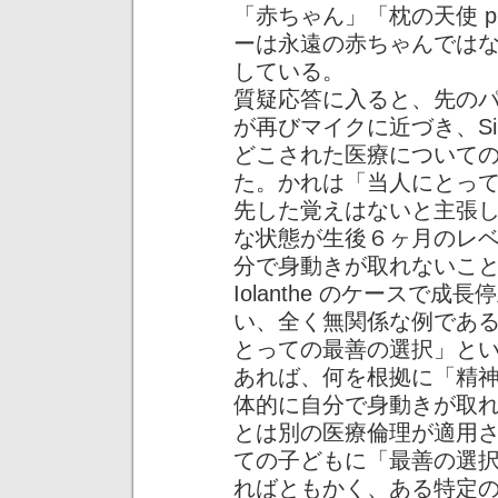
「赤ちゃん」「枕の天使 pil
ーは永遠の赤ちゃんではない」
している。
質疑応答に入ると、先のパネル
が再びマイクに近づき、Si
どこされた医療について
た。かれは「当人にとっ
先した覚えはないと主張
な状態が生後６ヶ月のレ
分で身動きが取れないこと」
Iolanthe のケースで
い、全く無関係な例であ
とっての最善の選択」と
あれば、何を根拠に「精
体的に自分で身動きが取
とは別の医療倫理が適用さ
ての子どもに「最善の選
ればともかく、ある特定