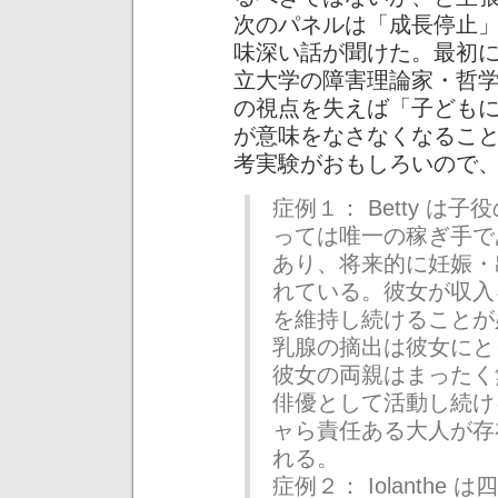
次のパネルは「成長停止
味深い話が聞けた。最初
立大学の障害理論家・哲学者の 
の視点を失えば「子ども
が意味をなさなくなるこ
考実験がおもしろいので
症例１： Betty 
っては唯一の稼ぎ手で
あり、将来的に妊娠・
れている。彼女が収入
を維持し続けることが
乳腺の摘出は彼女にと
彼女の両親はまったく
俳優として活動し続け
ャら責任ある大人が存
れる。
症例２： Iolanth