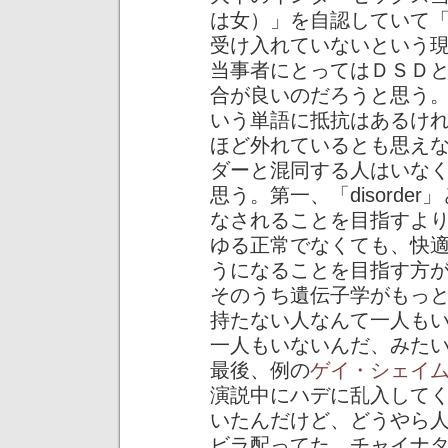
は女）」を自認していて
受け入れていないという
当事者にとってはＤＳＤ
合が良いのだろうと思う。個
いう単語に抵抗はあるけ
ほど外れているとも思え
ダーと混同する人はいな
思う。第一、「disord
なされることを目指すよりは、
ゆる正常でなくても、快
うになることを目指す方
そのうち遺伝子学がもっと発展
持たない人なんて一人も
一人もいないんだ、みた
最後、例の
ゲイ・シェイ
演説中にハデに乱入して
いたんだけど、どうやら
ビラ配ってた。チャイナ