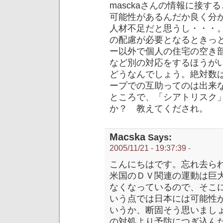
masckaさんの情報に接
可能性があるんだか良く分か
人材不足だと思うし・・・。
の配慮が必要となるときっ
ー以外で個人の住宅の空き
など別の対応をするほうが
どうなんでしょう。絶対数
ープでの互助ってのは出来
ところで、「シアトリスク
か？ 教えてくだされ。
Macska
Says:
2005/11/21 - 19:37:39
-
こんにちはです。忘れ去ら
米国のＤＶ関連の運動は巨
なくなっているので、そこ
いう点では日本には可能性
いうか、断固そう思いまし
の対処より予防につぎ込ん