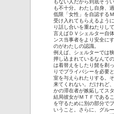
もない人だから到底そう
も不十分。わたし自身、
低限「女性」を自認する
受け入れてもらえるよう
り話し合いを重ねたりし
言えばＤＶシェルター自
ンス当事者をより安全に
のがわたしの認識。
例えば、シェルターでは
押し込まれているなんて
は着替えをしたり髭を剃
りでプライバシーを必要
室を与えられたりする。
来てくれない。だけれど
かの滞在者が嫉妬してス
結局彼女がＭＴＦである
を守るために別の部分で
いうこと。さらに、グル