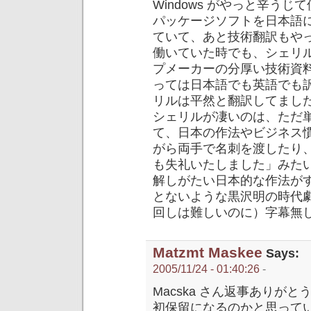
Windows がやっと辛う
パッケージソフトを日本語
ていて、あと技術翻訳もやって
働いていた時でも、シェリ
プメーカーの分厚い技術資
っては日本語でも英語でも
リルは平然と翻訳してまし
シェリルが凄いのは、ただ
て、日本の作法やビジネス
がら両手で名刺を渡したり
も失礼いたしました」みた
解しがたい日本的な作法が
とないような黒沢明の時代
回しは難しいのに）字幕無
Matzmt Maskee
Says:
2005/11/24 - 01:40:26
-
Macska さん返事ありが
初保留になるのかと思って