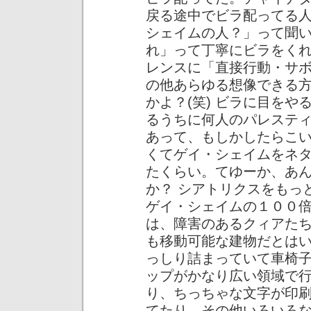
戻る途中でビラ配ってる
シェイムの人？」って聞
れ」って丁寧にビラをく
レンスに「直接行動・サ
の他あらゆる想像できる
かよ？(笑) ビラに目を
るうちに何人のパレステ
あって、もしかしたらこ
くてゲイ・シェイムをネ
たくらい。てゆーか、あ
か？ シアトリクスをもっ
ゲイ・シェイムの１００
は、障害のあるクィアた
も移動可能な建物だとは
っしり詰まっていて車椅
ップがかなり広い領域で
り、ちっちゃな文字が印
てたり、その他いろいろ