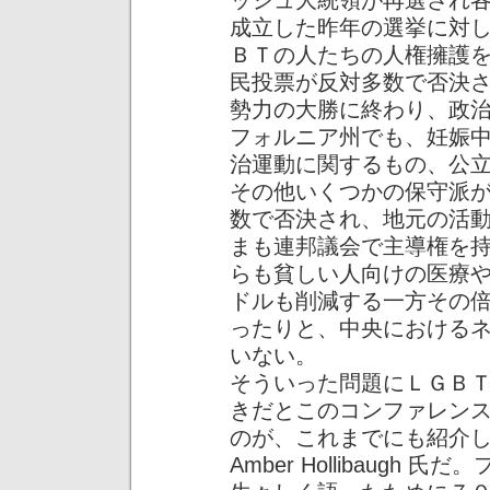
ッシュ大統領が再選され
成立した昨年の選挙に対
ＢＴの人たちの人権擁護
民投票が反対多数で否決
勢力の大勝に終わり、政
フォルニア州でも、妊娠
治運動に関するもの、公
その他いくつかの保守派
数で否決され、地元の活
まも連邦議会で主導権を
らも貧しい人向けの医療
ドルも削減する一方その
ったりと、中央における
いない。
そういった問題にＬＧＢ
きだとこのコンファレン
のが、これまでにも紹介
Amber Hollibaug