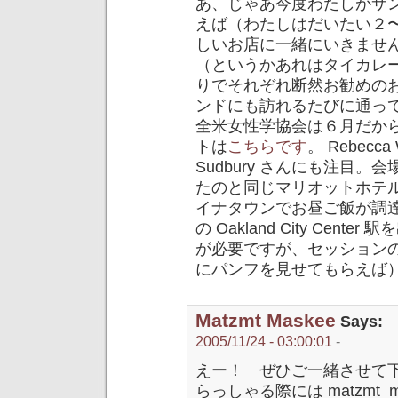
あ、じゃあ今度わたしがサ
えば（わたしはだいたい２
しいお店に一緒にいきません
（というかあれはタイカレ
りでそれぞれ断然お勧めの
ンドにも訪れるたびに通っ
全米女性学協会は６月だか
トは
こちらです
。 Rebecc
Sudbury さんにも注目。会場は
たのと同じマリオットホテ
イナタウンでお昼ご飯が調達
の Oakland City Ce
が必要ですが、セッション
にパンフを見せてもらえば
Matzmt Maskee
Says:
2005/11/24 - 03:00:01
-
えー！ ぜひご一緒させて
らっしゃる際には matzmt_m