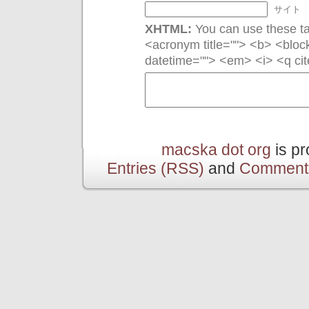
サイト
XHTML:
You can use these tag
<acronym title=""> <b> <bloc
datetime=""> <em> <i> <q cit
macska dot org
is p
Entries (RSS)
and
Comment