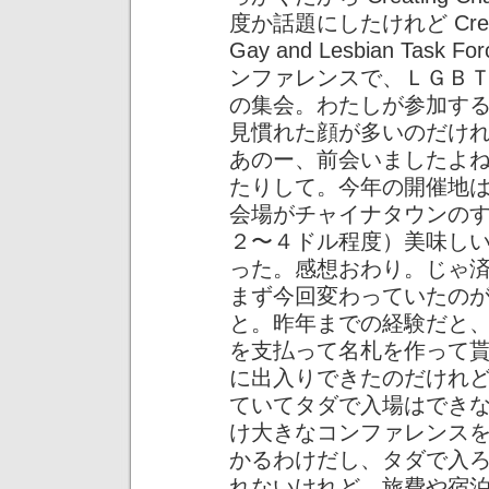
度か話題にしたけれど Creatin
Gay and Lesbian Ta
ンファレンスで、ＬＧＢ
の集会。わたしが参加す
見慣れた顔が多いのだけ
あのー、前会いましたよ
たりして。今年の開催地
会場がチャイナタウンの
２〜４ドル程度）美味し
った。感想おわり。じゃ
まず今回変わっていたの
と。昨年までの経験だと
を支払って名札を作って
に出入りできたのだけれ
ていてタダで入場はでき
け大きなコンファレンス
かるわけだし、タダで入
れないけれど、旅費や宿