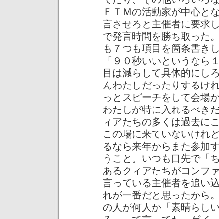
ＦＴＭの活動家が中心と
言させろと主催者に要求
で発言時間を勝ち取った。当
も７つも項目を箇条書き
「９０秒いいというなら
目は減らして具体的にし
んわたしだったりするけ
っとスピーチをして会場
わたしが特に入れるべき
ィアたちの多くは過去に
この場に来ていないけれ
るなら来年からまた参加
うこと。いつも口先で「
あるクィアたちがコンフ
言っている主催者を追い
れが一番だと思ったから。
の人が何人か「素晴らし