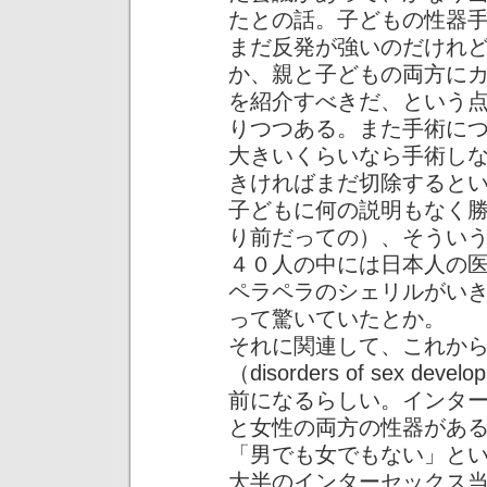
たとの話。子どもの性器
まだ反発が強いのだけれ
か、親と子どもの両方に
を紹介すべきだ、という
りつつある。また手術に
大きいくらいなら手術し
きければまだ切除すると
子どもに何の説明もなく
り前だっての）、そうい
４０人の中には日本人の
ペラペラのシェリルがい
って驚いていたとか。
それに関連して、これか
（disorders of sex devel
前になるらしい。インタ
と女性の両方の性器があ
「男でも女でもない」と
大半のインターセックス