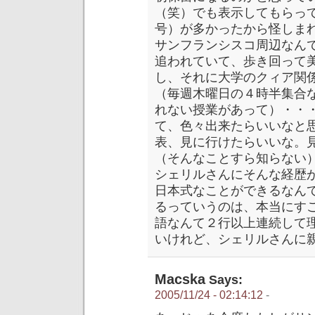
（笑）でも表示してもらっ
号）が多かったから怪しま
サンフランシスコ周辺なん
追われていて、歩き回って
し、それに大学のクィア関
（毎週木曜日の４時半集合
れない授業があって）・・
て、色々出来たらいいなと
表、見に行けたらいいな。
（そんなことすら知らない
シェリルさんにそんな経歴
日本式なことができるなん
るっていうのは、本当にす
語なんて２行以上連続して
いけれど、シェリルさんに
Macska
Says:
2005/11/24 - 02:14:12
-