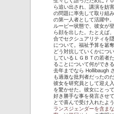
生々しく語ったために７
ら追い出され、講演を妨
の問題に率先して取り組
の第一人者として活躍中
ルーピー状態で、彼女が
ら顔を出した。たとえば
合でセクシュアリティを
について。福祉予算を簒
どう対抗していくかにつ
しているＬＧＢＴの若者
ることについて何ができ
去年までなら Holliba
も過激な批判者だったのだ
彼女を研究員として迎え
を驚かせた。彼女にとっ
好き勝手な事を発言させ
とで喜んで受け入れたよ
ランスジェンダーを含ま