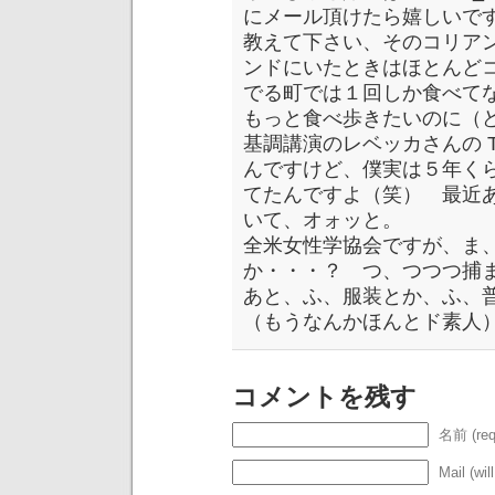
にメール頂けたら嬉しいで
教えて下さい、そのコリア
ンドにいたときはほとんど
でる町では１回しか食べて
もっと食べ歩きたいのに（
基調講演のレベッカさんの Thir
んですけど、僕実は５年くらい前
てたんですよ（笑） 最近あれ
いて、オォッと。
全米女性学協会ですが、ま
か・・・？ つ、つつつ捕
あと、ふ、服装とか、ふ、
（もうなんかほんとド素人
コメントを残す
名前 (req
Mail (wil