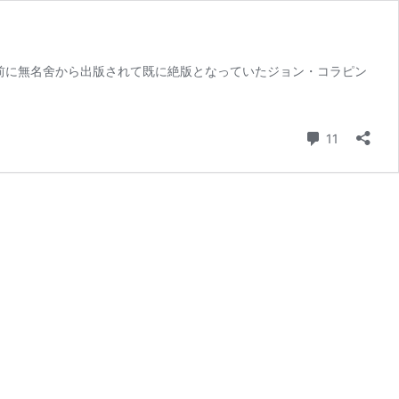
か前に無名舍から出版されて既に絶版となっていたジョン・コラピン
コメント
11