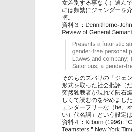
女差別する事なく）選ん
には頻繁にジェンダーを
摘。
資料３：Dennithorne-Johnsto
Review of General Semanti
Presents a futuristic st
gender-free personal 
Lawws and company; I
Satorious, a gender-fr
そのものズバリの「ジェ
形式を取った社会批評（だ
突然独裁者が現れて隕石
しくて読むのをやめまし
ェンダーフリーな（he、
い）代名詞」という設定
資料４：Kilborn (1996). “Caus
Teamsters.” New York Times