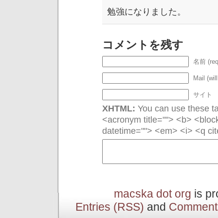
勉強になりました。
コメントを残す
名前 (req
Mail (wil
サイト
XHTML:
You can use these tag
<acronym title=""> <b> <bloc
datetime=""> <em> <i> <q cit
macska dot org
is p
Entries (RSS)
and
Comment