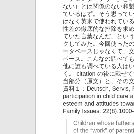
ない）とは関係のない和
ているはず。そう思って
はなく英米で使われてい
性差の徹底的な排除を求
ていた言葉なんだ」とい
クしてみた。今回使った
ータベースじゃなくて、
ベース。こんなの調べて
他に誰も調べている人は
く。 citation の後に載
当部分（原文）と、その
資料１：Deutsch, Servis, Pa
participation in child care a
esteem and attitudes towar
Family Issues. 22(8):1000
Children whose fathers
of the “work” of parent